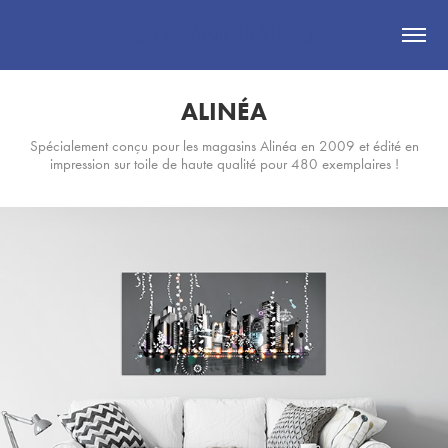
STÉPHANIE PLATEAU
ALINÉA
Spécialement conçu pour les magasins Alinéa en 2009 et édité en
impression sur toile de haute qualité pour 480 exemplaires !