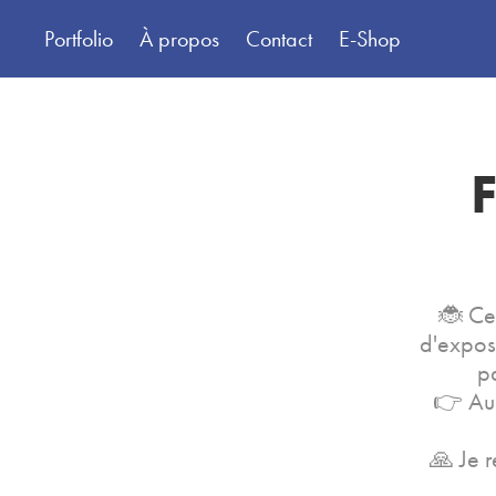
Portfolio
À propos
Contact
E-Shop
F
🐞 Cet
d'exposa
p
👉 Au 
🙏 Je r