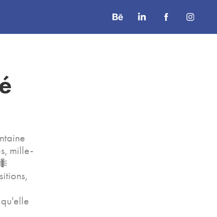
té
!
entaine
s, mille-
🐜
itions,
 qu'elle