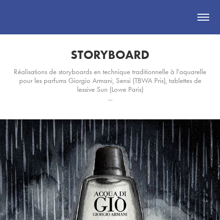
STÉPHANIE PLATEAU
STORYBOARD
Réalisations de storyboards en technique traditionnelle à l'aquarelle
pour les parfums Giorgio Armani, Sensi (TBWA Pris), tablettes de
lessive Sun (Lowe Paris)
...